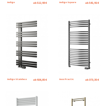
Indigo
Indigo Square
ab 512,93 €
ab 541,91 €
Indigo Stainless
Inox Practic
ab 926,85 €
ab 373,35 €