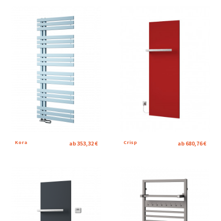
Kora
Crisp
ab 353,32 €
ab 680,76 €