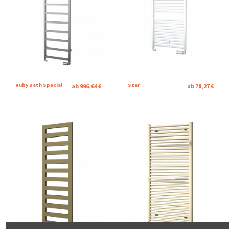
Ruby Bath Special
Star
ab 996,64 €
ab 78,27 €