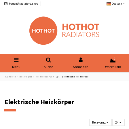
fragen@radiators.shop
Deutsch
0
Menu
Suche
Anmelden
Warenkorb
Startseite
Heizkörper
Heizkörper nach Typ
Elektrische Heizkörper
Elektrische Heizkörper
Relevanz
24