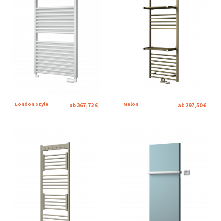
London Style
Melon
ab 367,72 €
ab 297,50 €