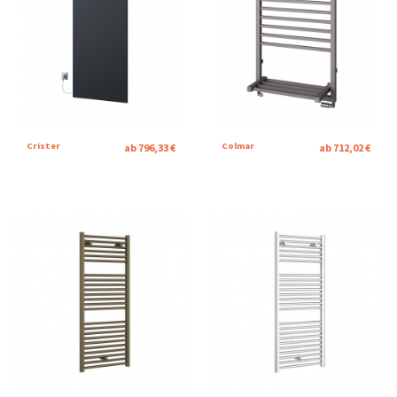
Crister
Colmar
ab 796,33 €
ab 712,02 €