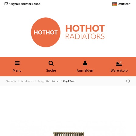
fragen@radiators.shop
Deutsch
0
Menu
Suche
Anmelden
Warenkorb
Startseite
Heizkörper
Design Heizkörper
Royal Twin