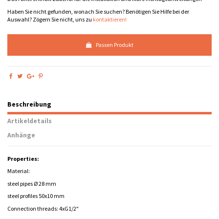
Haben Sie nicht gefunden, wonach Sie suchen? Benötigen Sie Hilfe bei der
Auswahl? Zögern Sie nicht, uns zu
kontaktieren!
Passen Produkt
Beschreibung
Artikeldetails
Anhänge
Properties:
Material:
steel pipes Ø 28 mm
steel profiles 50x10 mm
Connection threads: 4xG1/2"