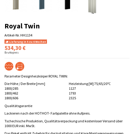
Royal Twin
Artikel-Nr.
HH1134
Lieferung in 5 zu 6 Wochen
534,30 €
Bruttopreis
Parameter Designheizkörper ROYAL TWIN:
Die Höhe / Der Breite [mm]
Heizleistung [W] 75/65/20°C
1800/285
1127
1800/462
1793
1800/606
2325
Qualitätsgarantie
Lackieren nach der HOTHOT- Farbpalette ohne Aufpreis.
Tschechische Produktion, Qualitätsverpackung und kostenloser Versand über
1000 EUR inkl. MwSt.
Das Paket enthält Zubehör für die Installation und klare Montageanweisungen