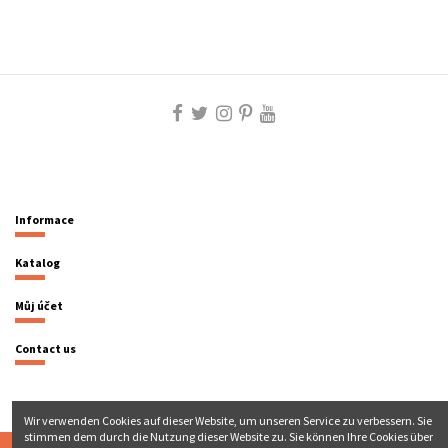
Informace
Katalog
Můj účet
Contact us
Wir verwenden Cookies auf dieser Website, um unseren Service zu verbessern. Sie
stimmen dem durch die Nutzung dieser Website zu. Sie können Ihre Cookies über