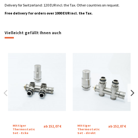
Delivery for Switzerland: 120 EUR incl. the Tax. Other countries on request.
Free delivery for orders over 1000 EUR incl. the Tax.
Katalogový list Royal Twin
heizung
Wasser
Download (1.24M)
Vielleicht gefällt Ihnen auch
Montážní návod Royal Twin
Download (6.67M)
Marke
Formulář - Radiátor na míru
Download (72.42k)
Catalog sheet Royal Twin
Download (1.69M)
Mittiger
Mittiger
ab 152,07 €
ab 152,07 €
Thermostatic
Thermostatic
Set - Ecke
Set - direkt