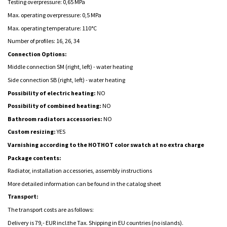
Testing overpressure: 0,65 MPa
Max. operating overpressure: 0,5 MPa
Max. operating temperature: 110°C
Number of profiles: 16, 26, 34
Connection Options:
Middle connection SM (right, left) -
water heating
Side connection SB (right, left) -
water heating
Possibility of electric heating:
NO
Possibility of combined heating:
NO
Bathroom radiators accessories:
NO
Custom resizing:
YES
Varnishing according to the HOTHOT color swatch at no extra charge
Package contents:
Radiator, installation accessories, assembly instructions
More detailed information can be found in the catalog sheet
Transport:
The transport costs are as follows:
Delivery is 79,- EUR incl.the Tax. Shipping in EU countries (no islands).