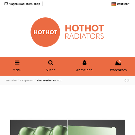
fragen@radiators.shop
Deutsch
0
Menu
Suche
Anmelden
Warenkorb
Startseite
Farbproben
Lindengrün - RAL 6021