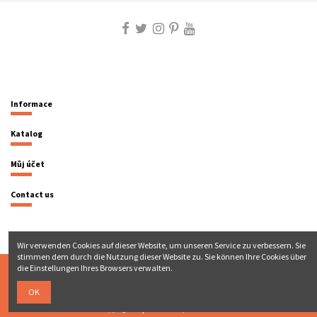
Informace
Katalog
Můj účet
Contact us
Wir verwenden Cookies auf dieser Website, um unseren Service zu verbessern. Sie
stimmen dem durch die Nutzung dieser Website zu. Sie können Ihre Cookies über
die Einstellungen Ihres Browsers verwalten.
OK
Copyright
|
Právní upozornění