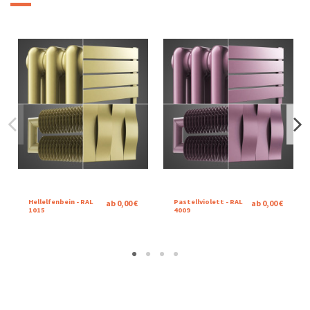
Hellelfenbein - RAL
Pastellviolett - RAL
ab 0,00 €
ab 0,00 €
1015
4009