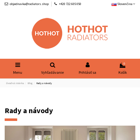
objednavka@radiators.shop
+420 722 605 050
Slovenčina
0
Menu
Vyhľadávanie
Prihlásiť sa
Košík
Úvodná stránka
Blog
Rady a návody
Rady a návody