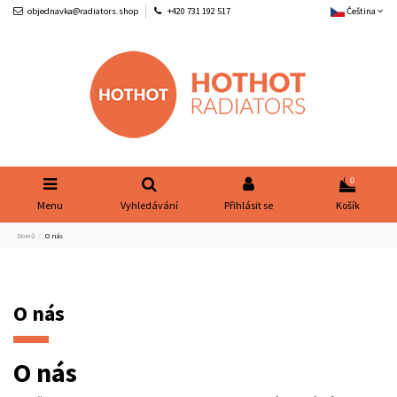
objednavka@radiators.shop
+420 731 192 517
Čeština
0
Menu
Vyhledávání
Přihlásit se
Košík
Domů
O nás
O nás
O nás