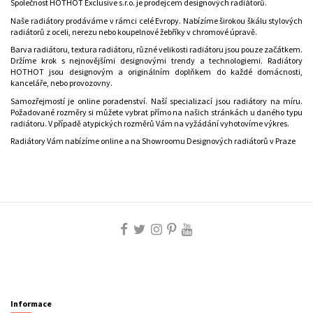
Společnost HOTHOT Exclusive s.r.o. je prodejcem designových radiátorů.
Naše radiátory prodáváme v rámci celé Evropy. Nabízíme širokou škálu stylových
radiátorů z oceli, nerezu nebo koupelnové žebříky v chromové úpravě.
Barva radiátoru, textura radiátoru, různé velikosti radiátoru jsou pouze začátkem.
Držíme krok s nejnovějšími designovými trendy a technologiemi. Radiátory
HOTHOT jsou designovým a originálním doplňkem do každé domácnosti,
kanceláře, nebo provozovny.
Samozřejmostí je online poradenství. Naší specializací jsou radiátory na míru.
Požadované rozměry si můžete vybrat přímo na našich stránkách u daného typu
radiátoru. V případě atypických rozměrů Vám na vyžádání vyhotovíme výkres.
Radiátory Vám nabízíme online a na Showroomu Designových radiátorů v Praze
Informace