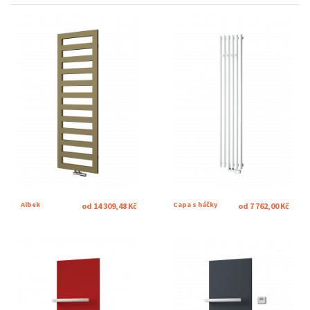
Albek
Capa s háčky
od 14 309,48 Kč
od 7 762,00 Kč