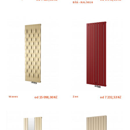
Bílá - RAL9016
Waves
Zen
od 15 098,00 Kč
od 7 232,53 Kč