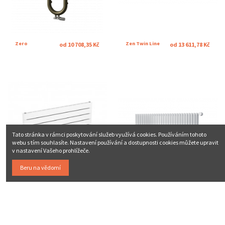
Zero
Zen Twin Line
od 10 708,35 Kč
od 13 611,78 Kč
Tato stránka v rámci poskytování služeb využívá cookies. Používáním tohoto
webu s tím souhlasíte. Nastavení používání a dostupnosti cookies můžete upravit
v nastavení Vašeho prohlížeče.
Beru na vědomí
Zen Twin Line
Royal Twin Line
od 10 262,00 Kč
od 24 047,65 Kč
Bílá - RAL9016