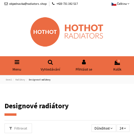
objednavka@radiators.shop
+420 731 192 517
Čeština
0
Menu
Vyhledávání
Přihlásit se
Košík
Domů
Radiátory
Designové radiátory
Designové radiátory
Filtrovat
Důležitost
24