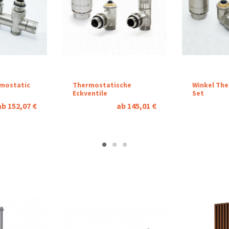
rmostatic
Thermostatische
Winkel Th
Eckventile
Set
ab 152,07 €
ab 145,01 €