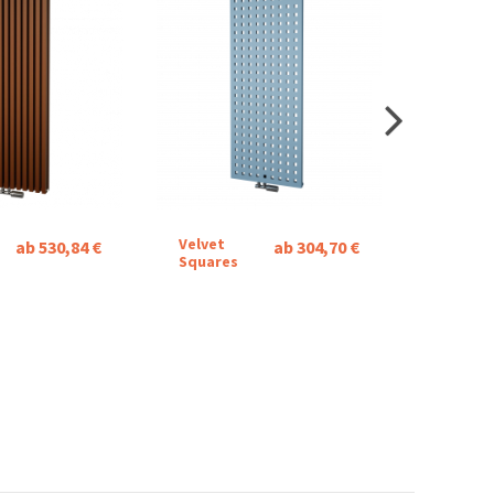
Velvet
Zen Twi
ab 530,84 €
ab 304,70 €
Squares
Line