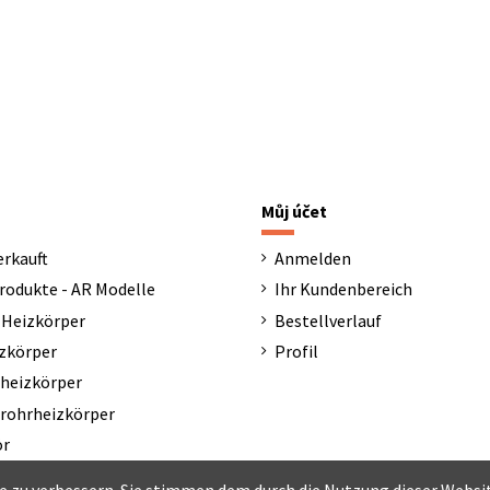
Můj účet
erkauft
Anmelden
rodukte - AR Modelle
Ihr Kundenbereich
 Heizkörper
Bestellverlauf
zkörper
Profil
rheizkörper
rohrheizkörper
ör