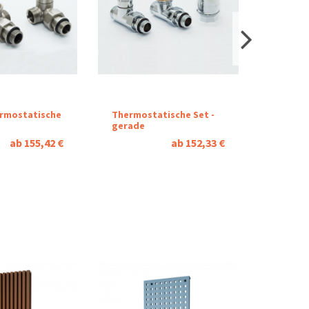
ermostatische
Thermostatische Set -
Termost
gerade
Mischbe
ab 155,42 €
ab 152,33 €