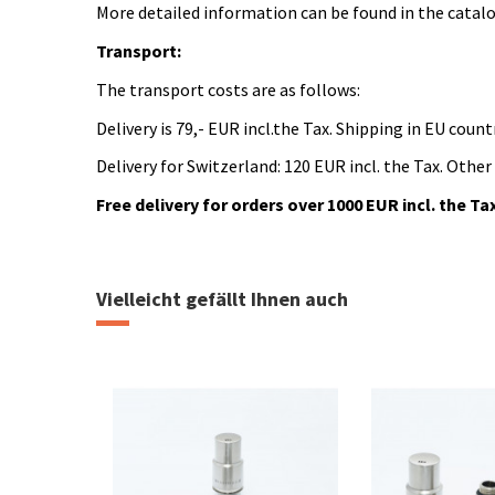
More detailed information can be found in the catal
Transport:
The transport costs are as follows:
Delivery is 79,- EUR incl.the Tax. Shipping in EU countr
Delivery for Switzerland: 120 EUR incl. the Tax. Other
Free delivery for orders over 1000 EUR incl. the Ta
Katalogový list Velvet
heizung
Download (1.01M)
Vielleicht gefällt Ihnen auch
Montážní návod Velvet
Download (6.36M)
Formulář - Radiátor na míru
Download (72.42k)