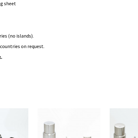
og sheet
ies (no islands).
 countries on request.
x.
Wasser