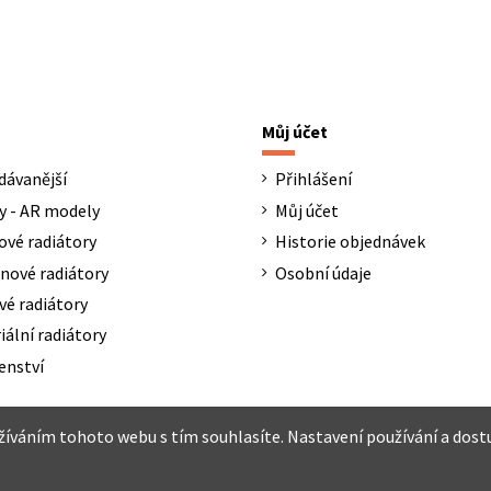
Můj účet
dávanější
Přihlášení
y - AR modely
Můj účet
ové radiátory
Historie objednávek
nové radiátory
Osobní údaje
vé radiátory
iální radiátory
enství
užíváním tohoto webu s tím souhlasíte. Nastavení používání a dost