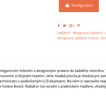
Konfigurátor
radiátor
designový radiátor
designový radiátor crister
te
vdu elegantním řešením a designovým prvkem do každého interiéru.
ntenzivním a hřejivým teplem. Jeho hladká plocha je vhodná pro po
mostatu s podsvíceným LCD displejem. Na něm si nastavíte nejen 
bo funkce Boost. Radiátor lze vyrobit s praktickým madlem, vhodn