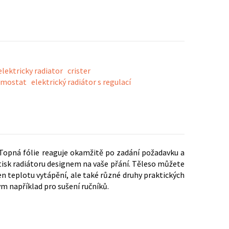
elektricky radiator
crister
rmostat
elektrický radiátor s regulací
 Topná fólie reaguje okamžitě po zadání požadavku a
tisk radiátoru designem na vaše přání. Těleso můžete
teplotu vytápění, ale také různé druhy praktických
ým například pro sušení ručníků.