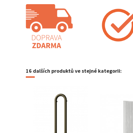
Katalogový list Crister
ohřev
Ke stažení (683.92k)
16 dalších produktů ve stejné kategorii:
Leták | Elektrické regulátory
Ke stažení (907.03k)
Montážní návod Crister
Ke stažení (177.72k)
Návod regulátor MINI