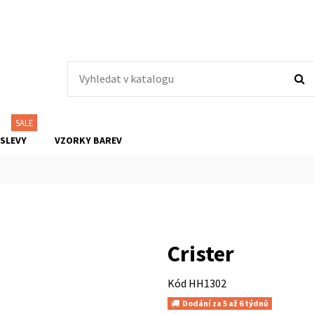
SALE
SLEVY
VZORKY BAREV
Crister
Kód
HH1302
Dodání za 5 až 6 týdnů