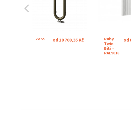
Ke stažení (2.29M)
Catalog sheet Crister
Ke stažení (693.48k)
Zero
Ruby
od 10 708,35 Kč
od 
Twin
Bílá -
RAL9016