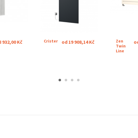
Crister
Zen
8 932,00 Kč
od 19 908,14 Kč
o
Twin
Line