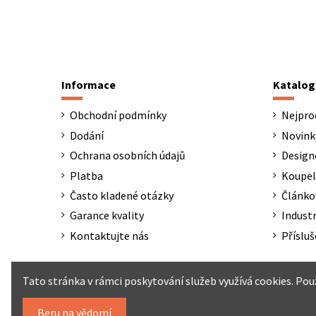
Informace
Katalog
Obchodní podmínky
Nejpro
Dodání
Novink
Ochrana osobních údajů
Design
Platba
Koupel
Často kladené otázky
Článko
Garance kvality
Industr
Kontaktujte nás
Přísluš
Tato stránka v rámci poskytování služeb využívá cookies. Po
Beru na vědomí