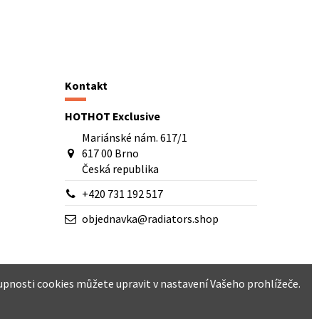
Kontakt
HOTHOT Exclusive
Mariánské nám. 617/1
617 00 Brno
Česká republika
+420 731 192 517
objednavka@radiators.shop
upnosti cookies můžete upravit v nastavení Vašeho prohlížeče.