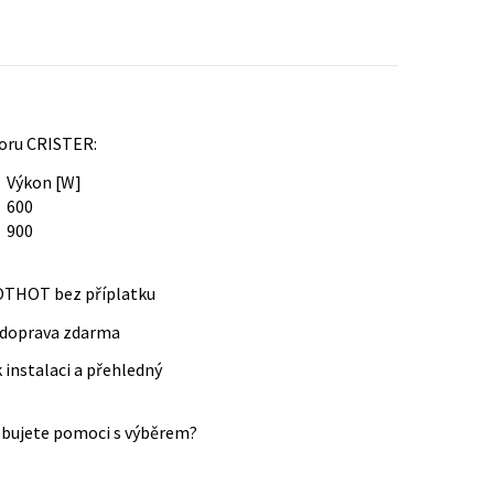
oru CRISTER:
Výkon [W]
600
900
HOTHOT bez příplatku
a doprava zdarma
 instalaci a přehledný
řebujete pomoci s výběrem?