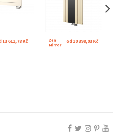
Zen
Nante
d 13 611,78 Kč
od 10 398,03 Kč
Mirror